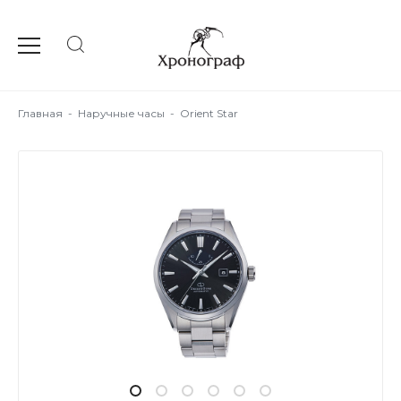
Главная
-
Наручные часы
-
Orient Star