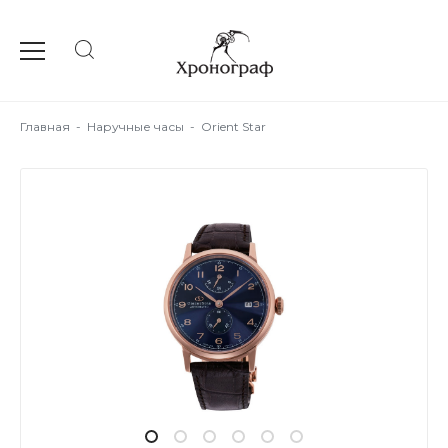
Главная
-
Наручные часы
-
Orient Star