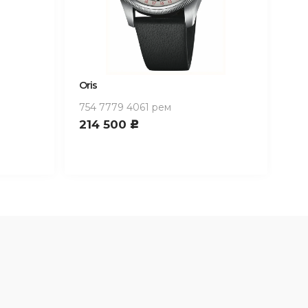
Oris
754 7779 4061 рем
214 500
c