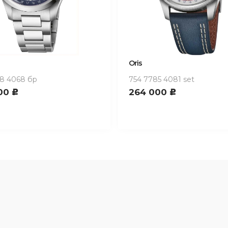
Oris
8 4068 бр
754 7785 4081 set
00
264 000
c
c