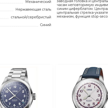
заводная головка и централь
Механический
часам неповторимую индивид
синим циферблатом. Централ
Нержавеющая сталь
центральная стрелка-указат
механизм, функция stop-seco
стальной/серебристый
Синий