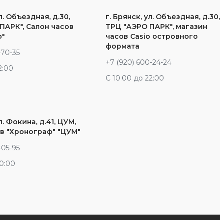
л. Объездная, д.30,
г. Брянск, ул. Объездная, д.30
ПАРК", Салон часов
ТРЦ "АЭРО ПАРК", магазин
ф"
часов Casio островного
формата
-70-35
+7 (920) 600-24-24
2:00
С 10:00 до 22:00
л. Фокина, д.41, ЦУМ,
в "Хронограф" "ЦУМ"
-05-95
20:00