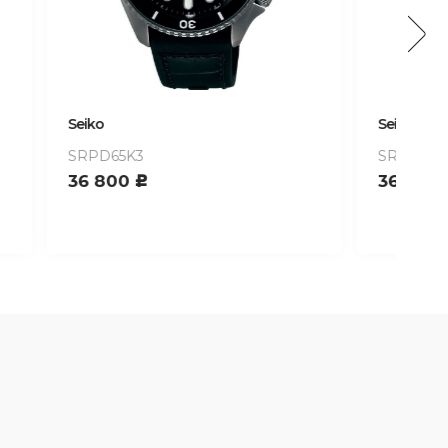
Seiko
Sei
SRPD76K1
SR
36 800
31
c