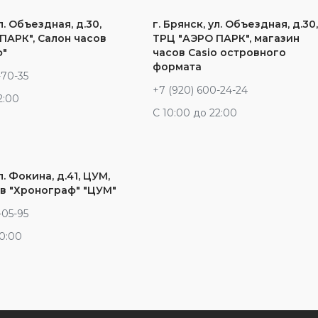
л. Объездная, д.30,
г. Брянск, ул. Объездная, д.30
ПАРК", Салон часов
ТРЦ "АЭРО ПАРК", магазин
ф"
часов Casio островного
формата
-70-35
+7 (920) 600-24-24
2:00
С 10:00 до 22:00
л. Фокина, д.41, ЦУМ,
в "Хронограф" "ЦУМ"
-05-95
20:00