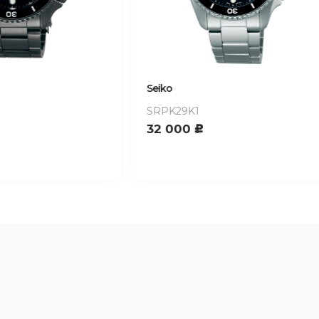
Seiko
K1
SRPD65K3
0
36 800
c
c