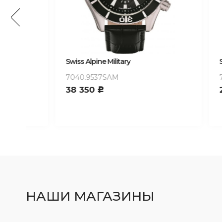
Swiss Alpine Military
Swiss Alp
7040.9537SAM
7022.1
38 350
28 18
c
НАШИ МАГАЗИНЫ