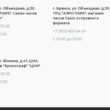
л. Объездная, д.30,
г. Брянск, ул. Объездная, д.30
ПАРК", Салон часов
ТРЦ "АЭРО ПАРК", магазин
ф"
часов Casio островного
формата
-70-35
+7 (920) 600-24-24
2:00
С 10:00 до 22:00
л. Фокина, д.41, ЦУМ,
в "Хронограф" "ЦУМ"
-05-95
20:00