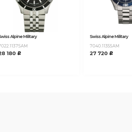
ine Military
Swiss Alpine Military
137SAM
7040.1135SAM
0
27 720
c
c