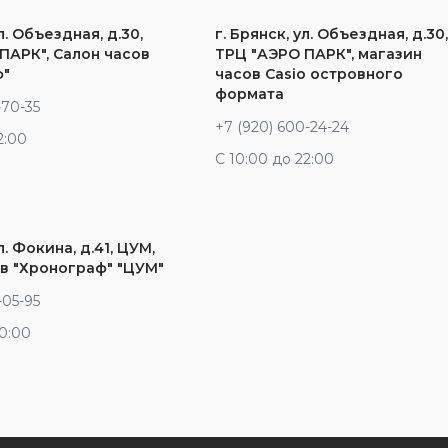
л. Объездная, д.30,
г. Брянск, ул. Объездная, д.30
ПАРК", Салон часов
ТРЦ "АЭРО ПАРК", магазин
ф"
часов Casio островного
формата
-70-35
+7 (920) 600-24-24
2:00
С 10:00 до 22:00
л. Фокина, д.41, ЦУМ,
в "Хронограф" "ЦУМ"
-05-95
20:00