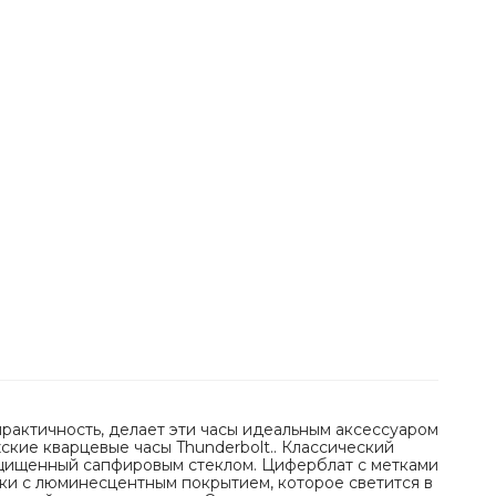
рактичность, делает эти часы идеальным аксессуаром
кие кварцевые часы Thunderbolt.. Классический
ащищенный сапфировым стеклом. Циферблат с метками
лки с люминесцентным покрытием, которое светится в