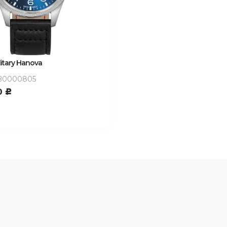
litary Hanova
0000805
0
c