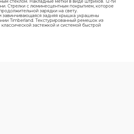
ым стеклом. Накладные метки в виде штрихов. 12-ти
ени. Стрелки с люминесцентным покрытием, которое
епродолжительной зарядки на свету.
 и завинчивающаяся задняя крышка украшены
нии Timberland. Текстурированный ремешок из
с классической застежкой и системой быстрой
,