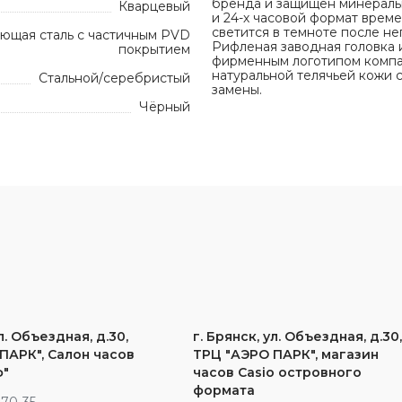
бренда и защищен минеральн
Кварцевый
и 24-х часовой формат врем
светится в темноте после н
ющая сталь с частичным PVD
Рифленая заводная головка
покрытием
фирменным логотипом компа
натуральной телячьей кожи 
Стальной/серебристый
замены.
Чёрный
л. Объездная, д.30,
г. Брянск, ул. Объездная, д.30
ПАРК", Салон часов
ТРЦ "АЭРО ПАРК", магазин
ф"
часов Casio островного
формата