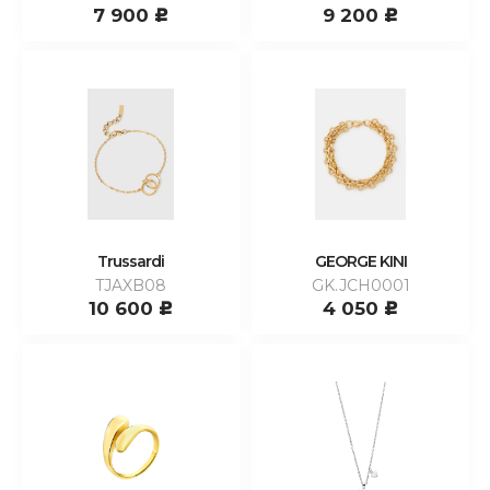
7 900
9 200
c
c
Trussardi
GEORGE KINI
TJAXB08
GK.JCH0001
10 600
4 050
c
c