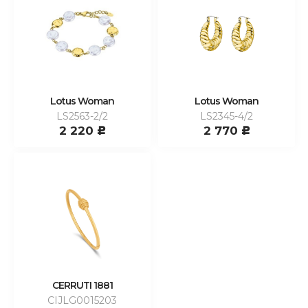
Lotus Woman
Lotus Woman
LS2563-2/2
LS2345-4/2
2 220
2 770
c
c
CERRUTI 1881
CIJLG0015203