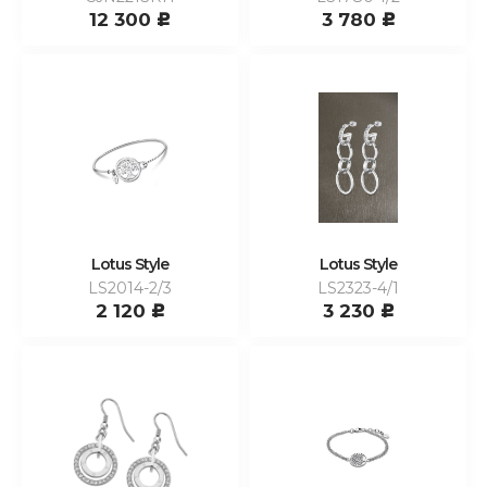
12 300
3 780
c
c
Lotus Style
Lotus Style
LS2014-2/3
LS2323-4/1
2 120
3 230
c
c