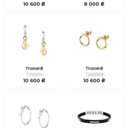
10 600
8 000
c
c
Trussardi
Trussardi
TJAXA14
TJAXB09
10 600
10 600
c
c