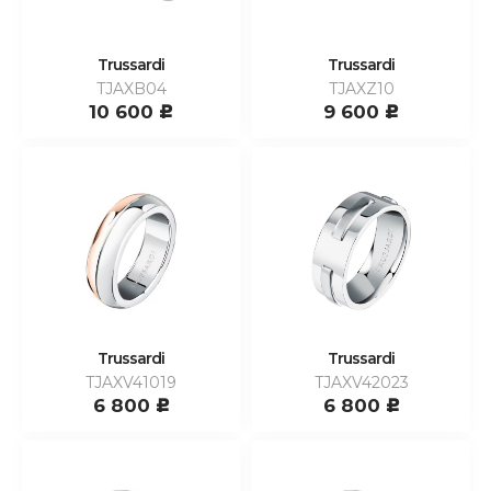
Trussardi
Trussardi
TJAXB04
TJAXZ10
10 600
9 600
c
c
Trussardi
Trussardi
TJAXV41019
TJAXV42023
6 800
6 800
c
c