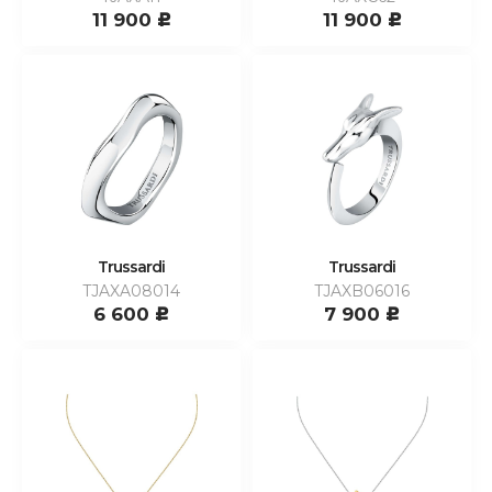
11 900
11 900
c
c
Trussardi
Trussardi
TJAXA08014
TJAXB06016
6 600
7 900
c
c