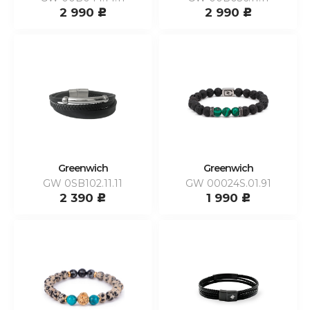
2 990
2 990
c
c
Greenwich
Greenwich
GW 0SB102.11.11
GW 00024S.01.91
2 390
1 990
c
c