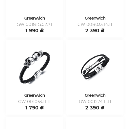
Greenwich
Greenwich
GW 00181G.02.71
GW 00B033.14.11
1 990
2 390
c
c
Greenwich
Greenwich
GW 001063.11.11
GW 001224.11.11
1 790
2 390
c
c