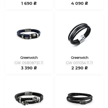
1 690
4 090
c
c
Greenwich
Greenwich
GW 0SB087.51.11
GW 001054.11.11
3 390
2 290
c
c