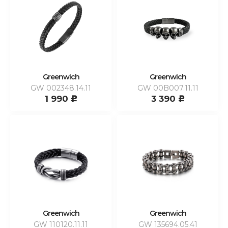
Greenwich
Greenwich
GW 002348.14.11
GW 00B007.11.11
1 990
3 390
c
c
Greenwich
Greenwich
GW 110120.11.11
GW 135694.05.41