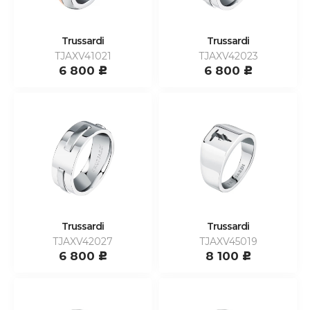
Trussardi
Trussardi
TJAXV41021
TJAXV42023
6 800
6 800
c
c
Trussardi
Trussardi
TJAXV42027
TJAXV45019
6 800
8 100
c
c