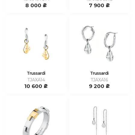
8 000
7 900
c
c
Trussardi
Trussardi
TJAXA14
TJAXA16
10 600
9 200
c
c