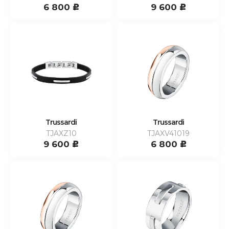
6 800
9 600
c
c
Trussardi
Trussardi
TJAXZ10
TJAXV41019
9 600
6 800
c
c