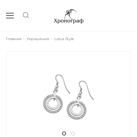
Главная
-
Украшения
-
Lotus Style