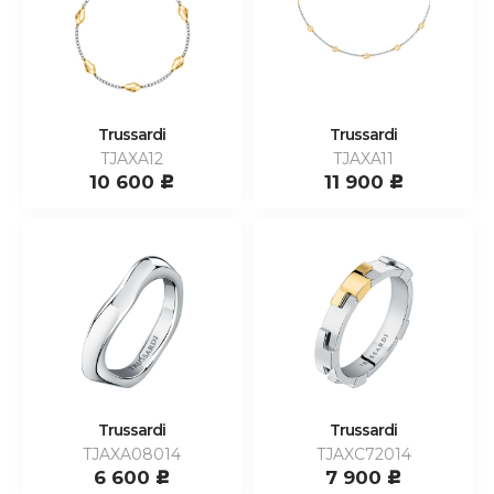
Trussardi
Trussardi
TJAXA12
TJAXA11
10 600
11 900
c
c
Trussardi
Trussardi
TJAXA08014
TJAXC72014
6 600
7 900
c
c