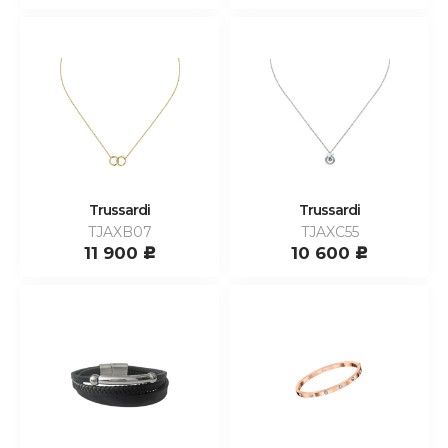
Trussardi
Trussardi
TJAXB07
TJAXC55
11 900
10 600
c
c