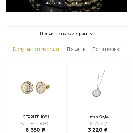
МУЖСКИЕ УКРАШЕНИЯ
Поиск по параметрам
В случайном порядке
По цене
По названию
CERRUTI 1881
Lotus Style
CIJLE2128601
LS1777-1/1
6 650
3 220
c
c