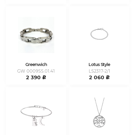
Greenwich
Lotus Style
GW 0009SS.01.41
LS2317-2/1
2 390
2 060
c
c