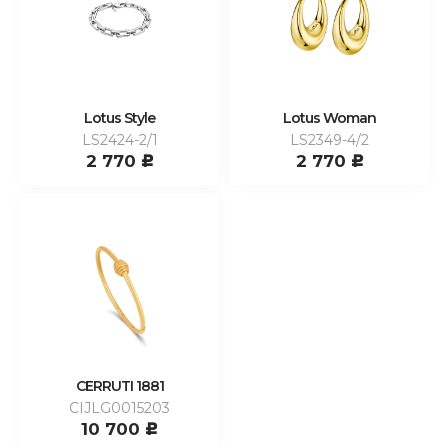
Lotus Style
Lotus Woman
LS2424-2/1
LS2349-4/2
2 770
2 770
c
c
CERRUTI 1881
CIJLG0015203
10 700
c