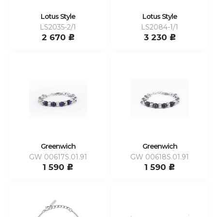
Lotus Style
Lotus Style
LS2035-2/1
LS2084-1/1
2 670
3 230
c
c
Greenwich
Greenwich
GW 00617S.01.91
GW 00618S.01.91
1 590
1 590
c
c