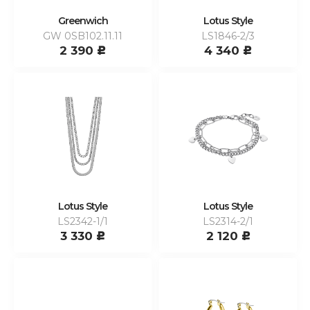
Greenwich
Lotus Style
GW 0SB102.11.11
LS1846-2/3
2 390
4 340
c
c
Lotus Style
Lotus Style
LS2342-1/1
LS2314-2/1
3 330
2 120
c
c