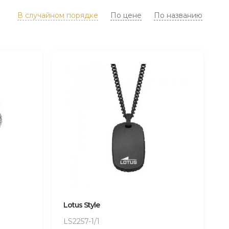
В случайном порядке
По цене
По названию
Lotus Style
LS2257-1/1