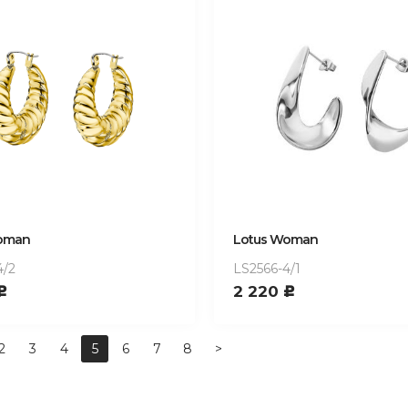
oman
Lotus Woman
4/2
LS2566-4/1
2 220
c
c
2
3
4
5
6
7
8
>