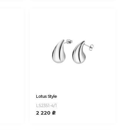
Lotus Style
LS2351-4/1
2 220
c