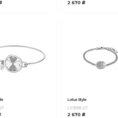
2 670
c
c
le
Lotus Style
/1
LS1898-2/1
2 670
c
c