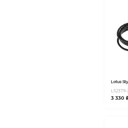
Lotus Sty
LS2379-
3 330