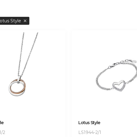
otus Style
le
Lotus Style
1/2
LS1944-2/1