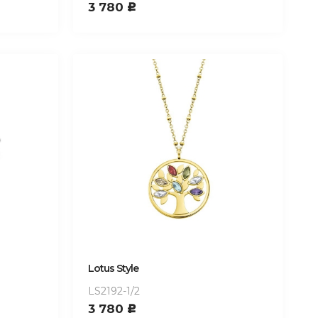
3 780
c
Lotus Style
LS2192-1/2
3 780
c