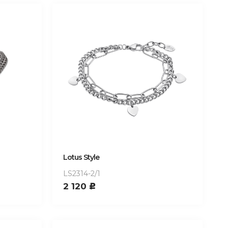
Lotus Style
LS2314-2/1
2 120
c