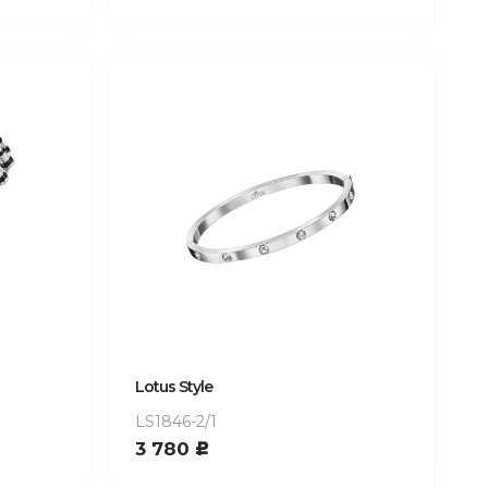
Lotus Style
LS1846-2/1
3 780
c