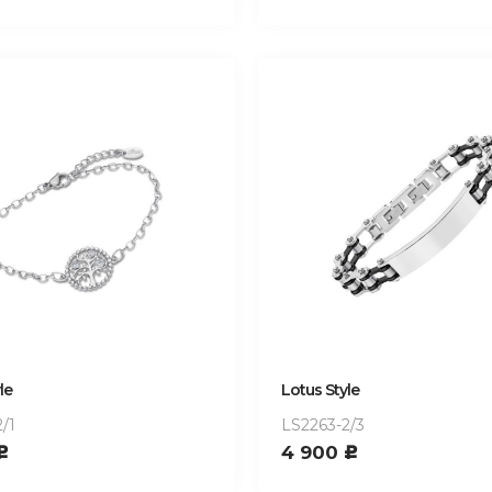
le
Lotus Style
/1
LS2263-2/3
4 900
c
c