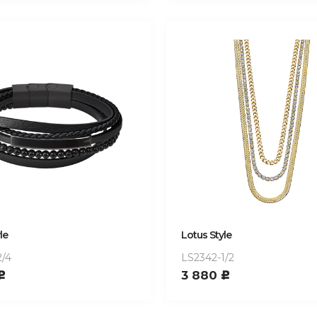
le
Lotus Style
2/4
LS2342-1/2
3 880
c
c