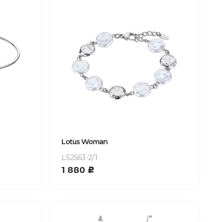
Lotus Woman
LS2563-2/1
1 880
c