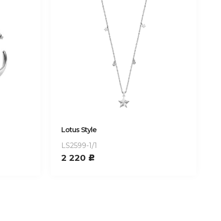
Lotus Style
LS2599-1/1
2 220
c