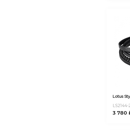
Lotus Sty
LS2144-
3 780