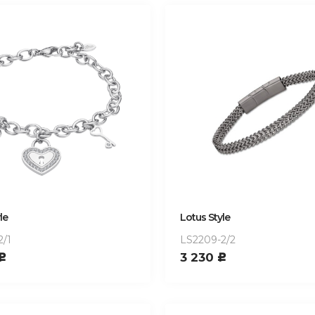
le
Lotus Style
2/1
LS2209-2/2
3 230
c
c