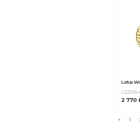
Lotus W
LS2345-
2 770
<
1