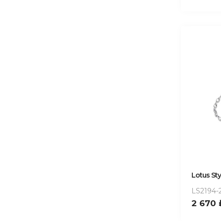
Lotus Sty
LS2194-2
2 670