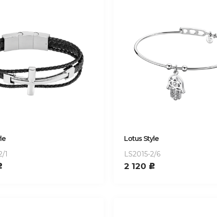
le
Lotus Style
2/1
LS2015-2/6
2 120
c
c