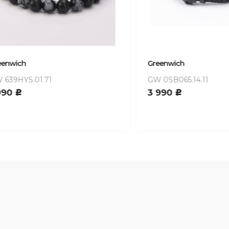
ch
Greenwich
YS.01.71
GW 0SB065.14.11
3 990
c
c