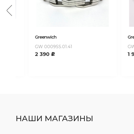
Greenwich
Greenwi
GW 0009SS.01.41
GW 639H
2 390
1 990
c
НАШИ МАГАЗИНЫ