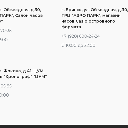
л. Объездная, д.30,
г. Брянск, ул. Объездная, д.30
ПАРК", Салон часов
ТРЦ "АЭРО ПАРК", магазин
ф"
часов Casio островного
формата
-70-35
+7 (920) 600-24-24
2:00
С 10:00 до 22:00
л. Фокина, д.41, ЦУМ,
в "Хронограф" "ЦУМ"
-05-95
20:00