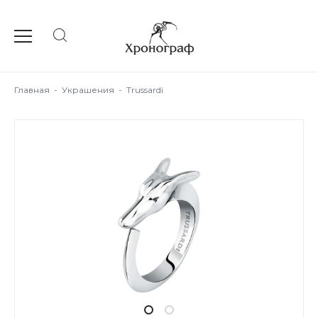
Главная
-
Украшения
-
Trussardi