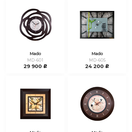
Mado
Mado
MD-601
MD-605
29 900
24 200
c
c