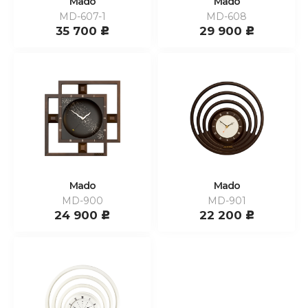
Mado
Mado
MD-607-1
MD-608
35 700
29 900
c
c
Mado
Mado
MD-900
MD-901
24 900
22 200
c
c