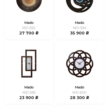
Mado
Mado
MD-592
MD-594
27 700
35 900
c
c
Mado
Mado
MD-595
MD-600
23 900
28 300
c
c