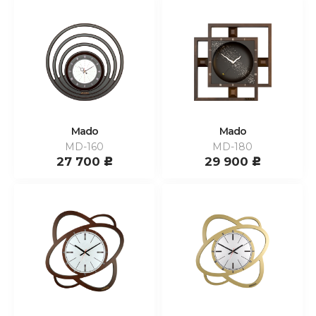
Mado
Mado
MD-160
MD-180
27 700
29 900
c
c