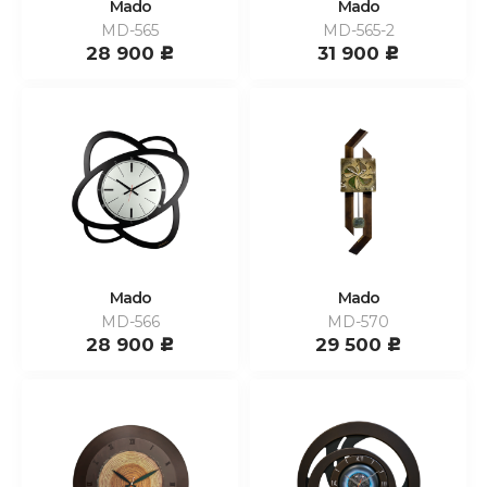
Mado
Mado
MD-565
MD-565-2
28 900
31 900
c
c
Mado
Mado
MD-566
MD-570
28 900
29 500
c
c