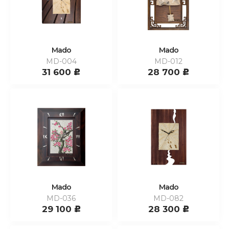
Mado
Mado
MD-004
MD-012
31 600
28 700
c
c
Mado
Mado
MD-036
MD-082
29 100
28 300
c
c