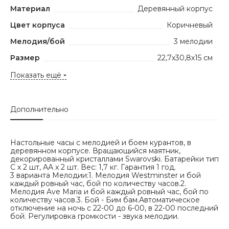
Материал
Деревянный корпус
Цвет корпуса
Коричневый
Мелодия/бой
3 мелодии
Размер
22,7х30,8х15 см
Показать ещё
Дополнительно
Настольные часы с мелодией и боем курантов, в
деревянном корпусе. Вращающийся маятник,
декорированный кристаллами Swarovski. Батарейки тип
С х 2 шт, АА x 2 шт. Вес: 1,7 кг. Гарантия 1 год.
3 варианта Мелодии:1. Мелодия Westminster и бой
каждый ровный час, бой по количеству часов.2.
Мелодия Ave Maria и бой каждый ровный час, бой по
количеству часов.3. Бой - Бим бам.Автоматическое
отключение на ночь с 22-00 до 6-00, в 22-00 последний
бой. Регулировка громкости - звука мелодии.