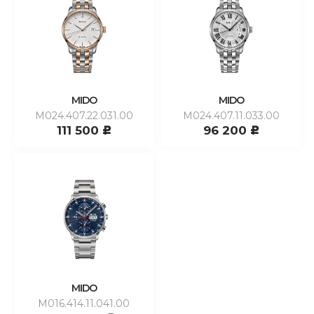
MIDO
MIDO
M024.407.22.031.00
M024.407.11.033.00
111 500
96 200
c
c
MIDO
M016.414.11.041.00