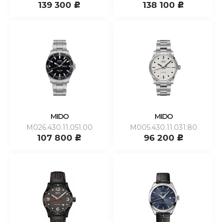
139 300
138 100
c
c
MIDO
MIDO
M026.430.11.051.00
M005.430.11.031.80
107 800
96 200
c
c