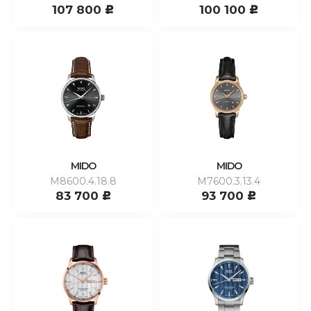
107 800
100 100
c
c
MIDO
MIDO
M8600.4.18.8
M7600.3.13.4
83 700
93 700
c
c