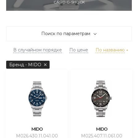
CASIO G-SHOCK
Поиск по параметрам
В случайном порядке
По цене
По названию
Бренд - MIDO
MIDO
MIDO
M026.430.11.041.00
M025.407.11.061.00