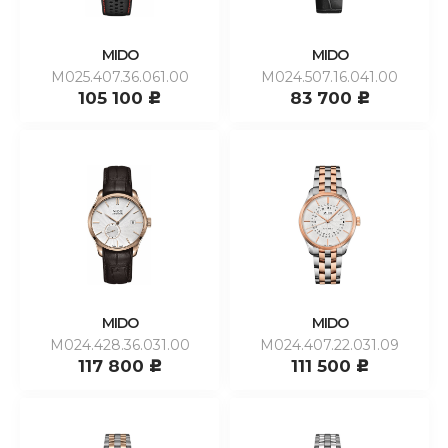
MIDO
MIDO
M025.407.36.061.00
M024.507.16.041.00
105 100
83 700
c
c
MIDO
MIDO
M024.428.36.031.00
M024.407.22.031.09
117 800
111 500
c
c