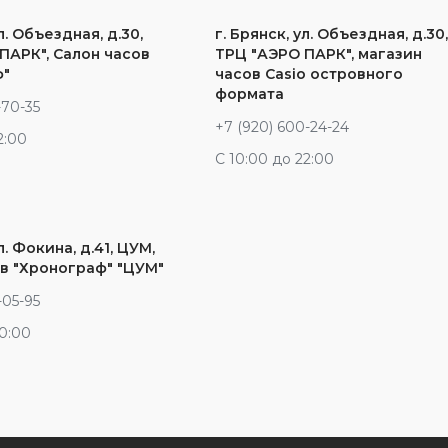
л. Объездная, д.30,
г. Брянск, ул. Объездная, д.30
ПАРК", Салон часов
ТРЦ "АЭРО ПАРК", магазин
ф"
часов Casio островного
формата
-70-35
+7 (920) 600-24-24
2:00
С 10:00 до 22:00
л. Фокина, д.41, ЦУМ,
в "Хронограф" "ЦУМ"
-05-95
20:00