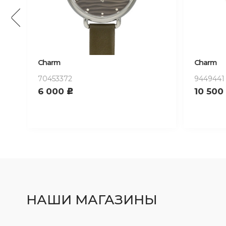
Charm
Charm
9449441
938022
10 500
14 60
c
НАШИ МАГАЗИНЫ