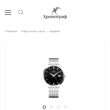
Главная
-
Наручные часы
-
Appella