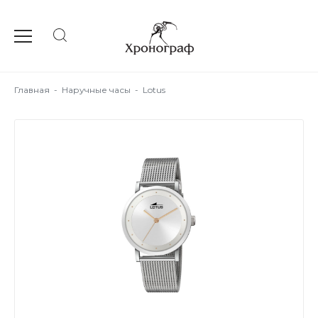
Главная
-
Наручные часы
-
Lotus