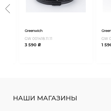
Greenwich
Greenwi
GW 001418.11.11
GW 0061
3 590
1 590
c
НАШИ МАГАЗИНЫ