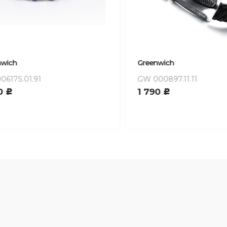
ch
Greenwich
7S.01.91
GW 000897.11.11
1 790
c
c