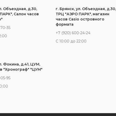
л. Объездная, д.30,
г. Брянск, ул. Объездная, д.30
ПАРК", Салон часов
ТРЦ "АЭРО ПАРК", магазин
ф"
часов Casio островного
формата
-70-35
+7 (920) 600-24-24
2:00
С 10:00 до 22:00
л. Фокина, д.41, ЦУМ,
в "Хронограф" "ЦУМ"
-05-95
20:00