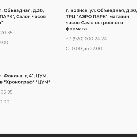
л. Объездная, д.30,
г. Брянск, ул. Объездная, д.30
ПАРК", Салон часов
ТРЦ "АЭРО ПАРК", магазин
ф"
часов Casio островного
формата
-70-35
+7 (920) 600-24-24
2:00
С 10:00 до 22:00
л. Фокина, д.41, ЦУМ,
в "Хронограф" "ЦУМ"
-05-95
20:00