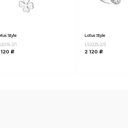
yle
Lotus Style
2/1
LS2225-2/3
2 120
c
c