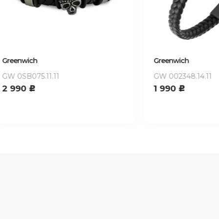
ch
Greenwich
75.11.11
GW 002348.14.11
1 990
c
c