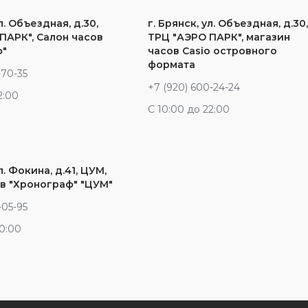
л. Объездная, д.30,
г. Брянск, ул. Объездная, д.30
ПАРК", Салон часов
ТРЦ "АЭРО ПАРК", магазин
ф"
часов Casio островного
формата
-70-35
+7 (920) 600-24-24
2:00
С 10:00 до 22:00
л. Фокина, д.41, ЦУМ,
в "Хронограф" "ЦУМ"
-05-95
20:00