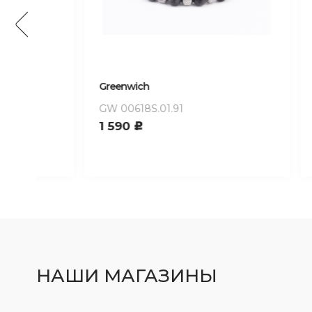
Greenwich
Greenwi
GW 00618S.01.91
GW 0SB0
1 590
2 990
c
НАШИ МАГАЗИНЫ