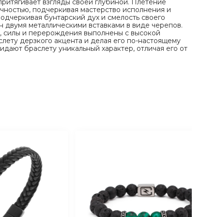
притягивает взгляды своей глубиной. Плетение
чностью, подчеркивая мастерство исполнения и
Подчеркивая бунтарский дух и смелость своего
н двумя металлическими вставками в виде черепов.
, силы и перерождения выполнены с высокой
слету дерзкого акцента и делая его по-настоящему
дают браслету уникальный характер, отличая его от