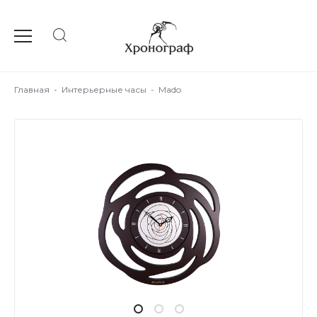
Главная
-
Интерьерные часы
-
Mado